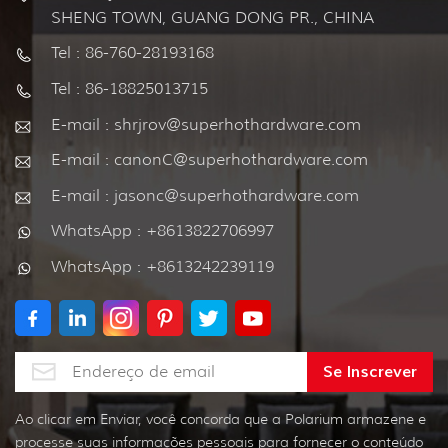
SHENG TOWN, GUANG DONG PR., CHINA
Tel : 86-760-28193168
Tel : 86-18825013715
E-mail : shrjrov@superhothardware.com
E-mail : canonC@superhothardware.com
E-mail : jasonc@superhothardware.com
WhatsApp : +8613822706997
WhatsApp : +8613242239119
Ao clicar em Enviar, você concorda que a Polarium armazene e
processe suas informações pessoais para fornecer o conteúdo