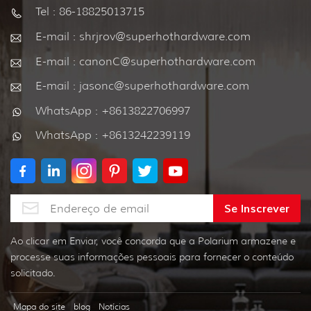
Tel : 86-18825013715
E-mail : shrjrov@superhothardware.com
E-mail : canonC@superhothardware.com
E-mail : jasonc@superhothardware.com
WhatsApp : +8613822706997
WhatsApp : +8613242239119
Ao clicar em Enviar, você concorda que a Polarium armazene e
processe suas informações pessoais para fornecer o conteúdo
solicitado.
Mapa do site
blog
Notícias