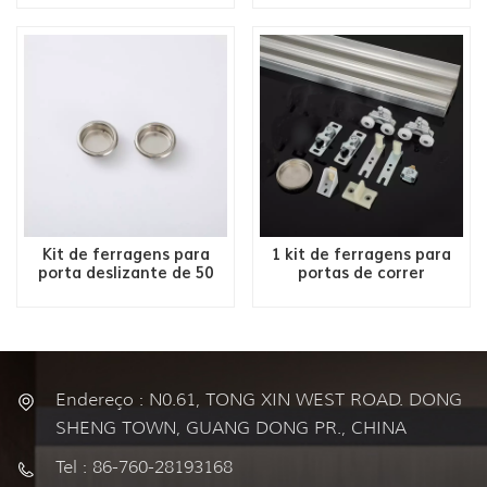
mostrador
Kit de ferragens para
1 kit de ferragens para
porta deslizante de 50
portas de correr
LBS 2/4 portas
Endereço : N0.61, TONG XIN WEST ROAD. DONG
SHENG TOWN, GUANG DONG PR., CHINA
Tel : 86-760-28193168